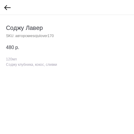
Соджу Лавер
SKU:
авторскиеsojulover170
480
р.
120мл
Соджу клубника, кокос, сливки