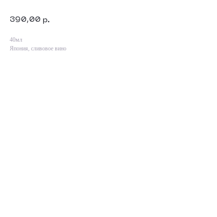
саке,сливовоевино,сётюkishuakaiumeshu40мл
390,00
р.
40мл
Япония, сливовое вино